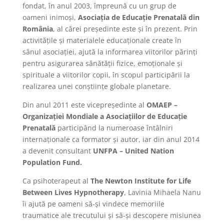
fondat, în anul 2003, împreună cu un grup de
oameni inimoși,
Asociația de Educație Prenatală din
România
, al cărei președinte este și în prezent. Prin
activitățile și materialele educaționale create în
sânul asociației, ajută la informarea viitorilor părinți
pentru asigurarea sănătății fizice, emoționale și
spirituale a viitorilor copii, în scopul participării la
realizarea unei conștiințe globale planetare.
Din anul 2011 este vicepreședinte al
OMAEP –
Organizației Mondiale a Asociațiilor de Educație
Prenatală
participând la numeroase întâlniri
internaționale ca formator și autor, iar din anul 2014
a devenit consultant
UNFPA – United Nation
Population Fund.
Ca psihoterapeut al
The Newton Institute for Life
Between Lives Hypnotherapy
, Lavinia Mihaela Nanu
îi ajută pe oameni să-și vindece memoriile
traumatice ale trecutului și să-și descopere misiunea