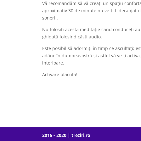
Vă recomandăm să vă creați un spațiu confortab
aproximativ 30 de minute nu ve-ți fi deranjat
sonerii.
Nu folosiți acestă meditație când conduceți au
ghidată folosind căști audio.
Este posibil să adormiți în timp ce ascultați; es
adânc în dumneavostră și astfel vă ve-ți activa,
interioare.
Activare plăcută!
2015 - 2020 | treziri.ro