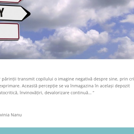
 părinții transmit copilului o imagine negativă despre sine, prin cri
exprimare. Această percepție se va înmagazina în același depozit
 autocritică, învinovățiri, devalorizare continuă… ”
Lavinia Nanu