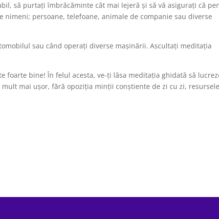
sau
il, să purtați îmbrăcăminte cât mai lejeră și să vă asigurați că pe
micșora
 de nimeni; persoane, telefoane, animale de companie sau diverse
volumul.
tomobilul sau când operați diverse mașinării. Ascultați meditația
te foarte bine! În felul acesta, ve-ți lăsa meditația ghidată să lucre
 mult mai ușor, fără opoziția minții conștiente de zi cu zi, resursel