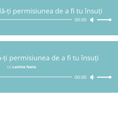
-ți permisiunea de a fi tu însuți
Player
00:00
Folosește
audio
tastele
săgeată
sus/jos
pentru
a
-ți permisiunea de a fi tu însuți
mări
sau
cu
Lavinia Nanu
micșora
volumul.
Player
00:00
Folosește
audio
tastele
săgeată
sus/jos
pentru
a
mări